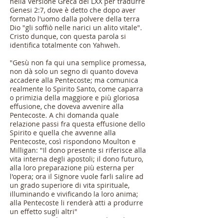
nella Versione Greca dei LXX per tradurre
Genesi 2:7, dove è detto che dopo aver
formato l'uomo dalla polvere della terra
Dio "gli soffiò nelle narici un alito vitale".
Cristo dunque, con questa parola si
identifica totalmente con Yahweh.
"Gesù non fa qui una semplice promessa,
non dà solo un segno di quanto doveva
accadere alla Pentecoste; ma comunica
realmente lo Spirito Santo, come caparra
o primizia della maggiore e più gloriosa
effusione, che doveva avvenire alla
Pentecoste. A chi domanda quale
relazione passi fra questa effusione dello
Spirito e quella che avvenne alla
Pentecoste, così rispondono Moulton e
Milligan: "Il dono presente si riferisce alla
vita interna degli apostoli; il dono futuro,
alla loro preparazione più esterna per
l'opera; ora il Signore vuole farli salire ad
un grado superiore di vita spirituale,
illuminando e vivificando la loro anima;
alla Pentecoste li renderà atti a produrre
un effetto sugli altri"