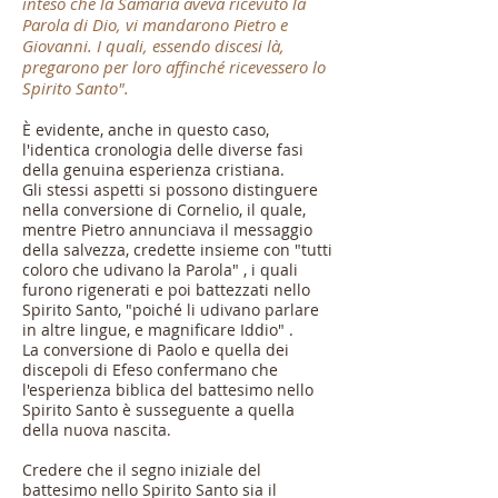
inteso che la Samaria aveva ricevuto la
Parola di Dio, vi mandarono Pietro e
Giovanni. I quali, essendo discesi là,
pregarono per loro affinché ricevessero lo
Spirito Santo".
È evidente, anche in questo caso,
l'identica cronologia delle diverse fasi
della genuina esperienza cristiana.
Gli stessi aspetti si possono distinguere
nella conversione di Cornelio, il quale,
mentre Pietro annunciava il messaggio
della salvezza, credette insieme con "tutti
coloro che udivano la Parola" , i quali
furono rigenerati e poi battezzati nello
Spirito Santo, "poiché li udivano parlare
in altre lingue, e magnificare Iddio" .
La conversione di Paolo e quella dei
discepoli di Efeso confermano che
l'esperienza biblica del battesimo nello
Spirito Santo è susseguente a quella
della nuova nascita.
Credere che il segno iniziale del
battesimo nello Spirito Santo sia il