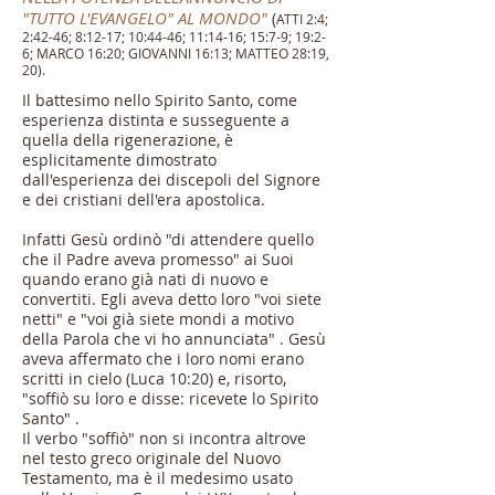
"TUTTO L'EVANGELO" AL MONDO"
(
ATTI 2:4;
2:42-46; 8:12-17; 10:44-46; 11:14-16; 15:7-9; 19:2-
6; MARCO 16:20; GIOVANNI 16:13; MATTEO 28:19,
20).
Il battesimo nello Spirito Santo, come
esperienza distinta e susseguente a
quella della rigenerazione, è
esplicitamente dimostrato
dall'esperienza dei discepoli del Signore
e dei cristiani dell'era apostolica.
Infatti Gesù ordinò "di attendere quello
che il Padre aveva promesso" ai Suoi
quando erano già nati di nuovo e
convertiti. Egli aveva detto loro "voi siete
netti" e "voi già siete mondi a motivo
della Parola che vi ho annunciata" . Gesù
aveva affermato che i loro nomi erano
scritti in cielo (Luca 10:20) e, risorto,
"soffiò su loro e disse: ricevete lo Spirito
Santo" .
Il verbo "soffiò" non si incontra altrove
nel testo greco originale del Nuovo
Testamento, ma è il medesimo usato