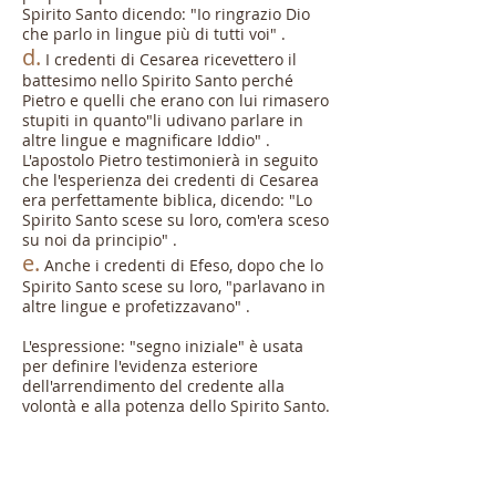
Spirito Santo dicendo: "Io ringrazio Dio
che parlo in lingue più di tutti voi" .
d.
I credenti di Cesarea ricevettero il
battesimo nello Spirito Santo perché
Pietro e quelli che erano con lui rimasero
stupiti in quanto"li udivano parlare in
altre lingue e magnificare Iddio" .
L'apostolo Pietro testimonierà in seguito
che l'esperienza dei credenti di Cesarea
era perfettamente biblica, dicendo: "Lo
Spirito Santo scese su loro, com'era sceso
su noi da principio" .
e.
Anche i credenti di Efeso, dopo che lo
Spirito Santo scese su loro, "parlavano in
altre lingue e profetizzavano" .
L'espressione:
"segno iniziale"
è usata
per definire l'evidenza esteriore
dell'arrendimento del credente alla
volontà e alla potenza dello Spirito Santo.
Praticamente,
gli effetti
del battesimo
nello Spirito Santo
si manifestano nel
credente incoraggiandone la progressiva