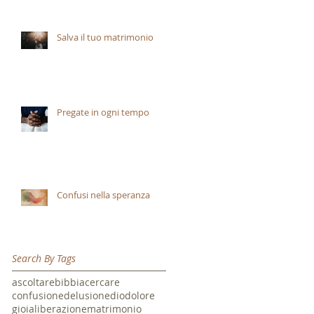
Salva il tuo matrimonio
Pregate in ogni tempo
Confusi nella speranza
Search By Tags
ascoltare
bibbia
cercare
confusione
delusione
dio
dolore
gioia
liberazione
matrimonio