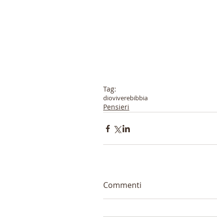
Tag:
dio
vivere
bibbia
Pensieri
Commenti