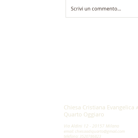
Scrivi un commento...
Chiesa Cristiana Evangelica
A
Quarto Oggiaro
Via Aldini 12 - 20157 Milano
email:
chiesaadiquarto@gmail.com
telefono: 3520786823