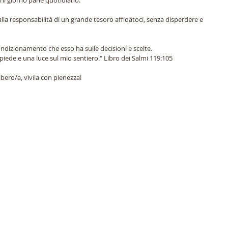
ogni giorno pane quotidiano.
alla responsabilità di un grande tesoro affidatoci, senza disperdere e 
condizionamento che esso ha sulle decisioni e scelte. 
iede e una luce sul mio sentiero." Libro dei Salmi 119:105
ibero/a, vivila con pienezza!