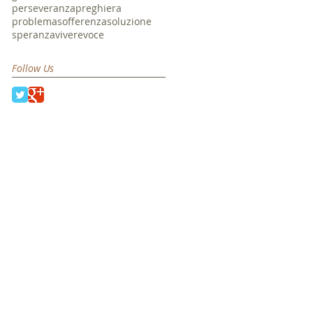
perseveranza
preghiera
problema
sofferenza
soluzione
speranza
vivere
voce
Follow Us
o
Orario degli
Incontri:
i
i
Domenica: 10:30
Mercoledì: 20:30